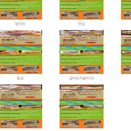
앞다리
안심
등심
갈비(LA갈비식)