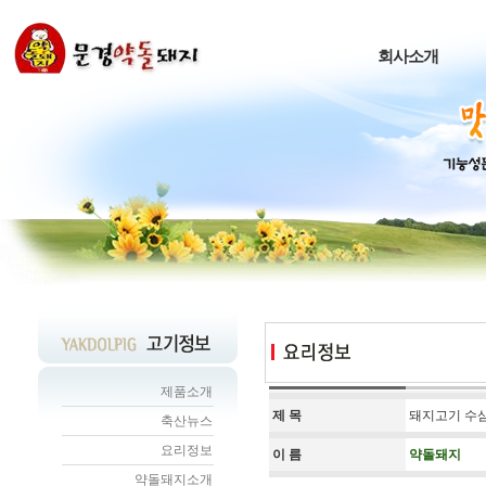
회사소개
제품소개
제 목
돼지고기 수
축산뉴스
요리정보
이 름
약돌돼지
약돌돼지소개