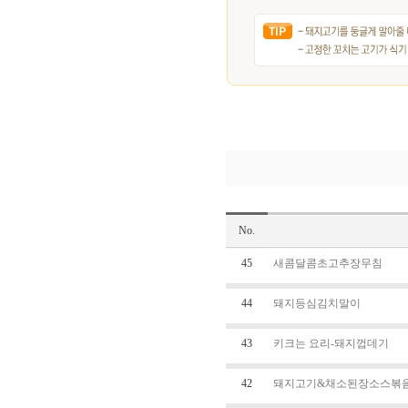
No.
45
새콤달콤초고추장무침
44
돼지등심김치말이
43
키크는 요리-돼지껍데기
42
돼지고기&채소된장소스볶