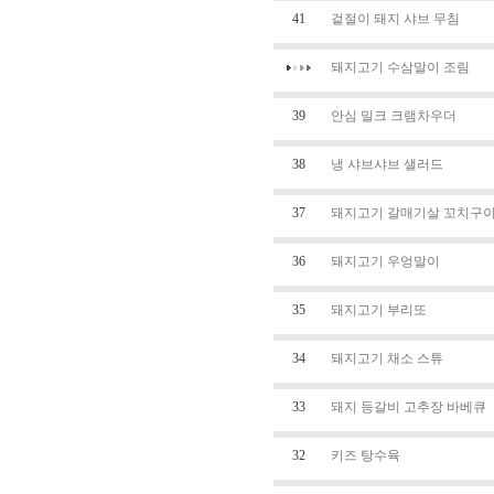
41
겉절이 돼지 샤브 무침
돼지고기 수삼말이 조림
39
안심 밀크 크램차우더
38
냉 샤브샤브 샐러드
37
돼지고기 갈매기살 꼬치구
36
돼지고기 우엉말이
35
돼지고기 부리또
34
돼지고기 채소 스튜
33
돼지 등갈비 고추장 바베큐
32
키즈 탕수육