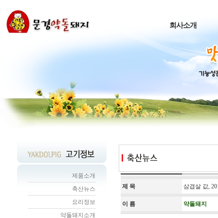
회사소개
제품소개
제 목
삼겹살 값, 2
축산뉴스
요리정보
이 름
약돌돼지
약돌돼지소개