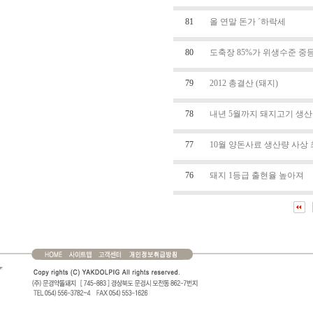
81
올 연말 돈가 ´하락세
80
도축장 85%가 위생수준 중
79
2012 총결산 (돼지)
78
내년 5월까지 돼지고기 생
77
10월 양돈사료 생산량 사상
76
돼지 1등급 출현율 높아져