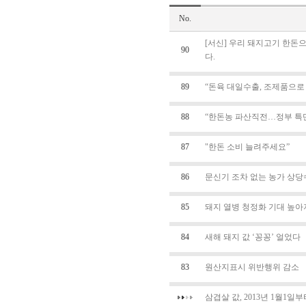
No.
[서신] 우리 돼지고기 한돈으
90
다.
89
“돈육 대일수출, 조제품으로
88
“한돈농 파산직전…정부 특
87
"한돈 소비 늘려주세요”
86
문신기 조차 없는 농가 상
85
돼지 열병 청정화 기대 높아
84
새해 돼지 값 ‘꽁꽁’ 얼었다
83
원산지표시 위반행위 감소
삼겹살 값, 2013년 1월1일부