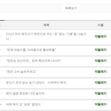
.
제목
이름
[서신] 우리 돼지고기 한돈으로 주는 ‘정’ 받는 ‘기쁨’을 나눕시
0
약돌돼지
다.
9
“돈육 대일수출, 조제품으로 활성화를”
약돌돼지
8
“한돈농 파산직전…정부 특단대책 내놔야”
약돌돼지
7
"한돈 소비 늘려주세요”
약돌돼지
6
문신기 조차 없는 농가 상당수…시작부터 삐걱
약돌돼지
5
돼지 열병 청정화 기대 높아져
약돌돼지
새해 돼지 값 ‘꽁꽁’ 얼었다
약돌돼지