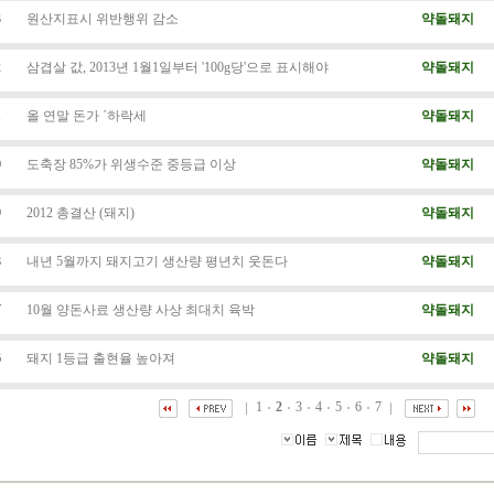
3
원산지표시 위반행위 감소
약돌돼지
2
삼겹살 값, 2013년 1월1일부터 '100g당'으로 표시해야
약돌돼지
1
올 연말 돈가 ´하락세
약돌돼지
0
도축장 85%가 위생수준 중등급 이상
약돌돼지
9
2012 총결산 (돼지)
약돌돼지
8
내년 5월까지 돼지고기 생산량 평년치 웃돈다
약돌돼지
7
10월 양돈사료 생산량 사상 최대치 육박
약돌돼지
6
돼지 1등급 출현율 높아져
약돌돼지
1
2
3
4
5
6
7