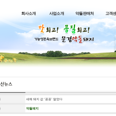
회사소개
사업소개
약돌판매처
고객
목
새해 돼지 값 ‘꽁꽁’ 얼었다
름
약돌돼지