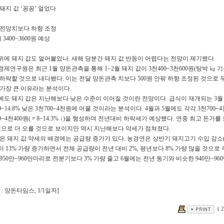
돼지 값 ‘꽁꽁’ 얼었다
 전망치보다 하향 조정
월 3400~3600원 예상
위에 돼지 값도 얼어붙었나. 새해 당분간 돼지 값 반등이 어렵다는 전망이 제기됐다.
제연구원은 최근 1월 양돈관측을 통해 1~2월 돼지 값이 3천400~3천600원(탕박 ㎏ 기준
하락할 것으로 내다봤다. 이는 전달 양돈관측 치보다 500원 안팎 하향 조정된 것으로 
 가장 큰 이유라는 분석이다.
에도 돼지 값은 지난해보다 낮은 수준이 이어질 것이란 전망이다. 급식이 재개되는 3
.9~14.8% 낮은 3천700~4천원에 머물 것이라는 분석이다. 4월과 5월에도 각각 3천700~4천원
0~4천400원(〃8~14.3% ↓)을 형성하며 전년대비 하락세가 예상됐다. 연중 최고 돈가를 
0원으로 더 오를 것으로 보이지만 역시 지난해보다 약세가 점쳐졌다.
같은 돼지 값 약세의 배경에는 공급량 증가가 있다. 농경연은 상반기 돼지고기 수입 감소
 13% 가량 증가하면서 전체 공급량이 전년 대비 2%, 평년보다 8% 가량 많을 것으로 
950만~960만마리로 전분기보다 3% 가량 줄고 6월에는 전년 동기와 비슷한 940만~9
 : 양돈타임스, 1/1일자]
( 2