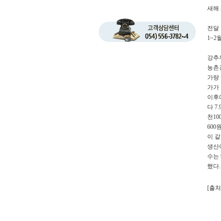
새해 
전달
1~2
강추
농촌경
가량 
가가
이후
다 7
천10
60
이 
생산이
수는 
했다.
[출처